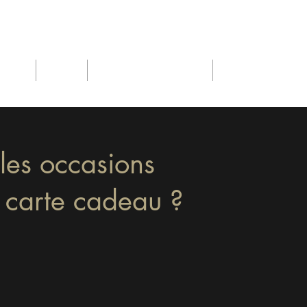
adeau
Photos
Contact & Réservation
Avis
les occasions
e carte cadeau ?