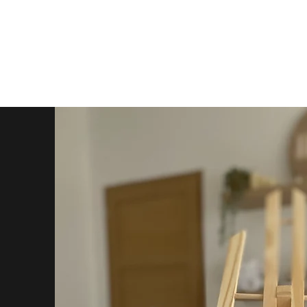
laure.spisser@hera-massage.com
06 20 03 84 25
Hera
massages professionnels